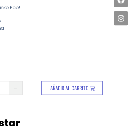
unko Pop!
y
ma
AÑADIR AL CARRITO
star