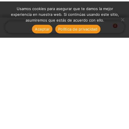
Usamos cookies para asegurar que te damos la mejor
experiencia en nuestra web. Si continúas usando este sitio,
asumiremos que estás de acuerdo con ello.
0
Aceptar
Política de privacidad
CARRITO
INICIO
MENÚ
CATEGORÍAS
CARRITO
Conócenos
Nosotros
FAQs
Páginas
Soporte
Pagos
Contáctenos
técnico
seguros
Inicio
soporte@mrtiqueshop.co
Tienda
+57
Políticas